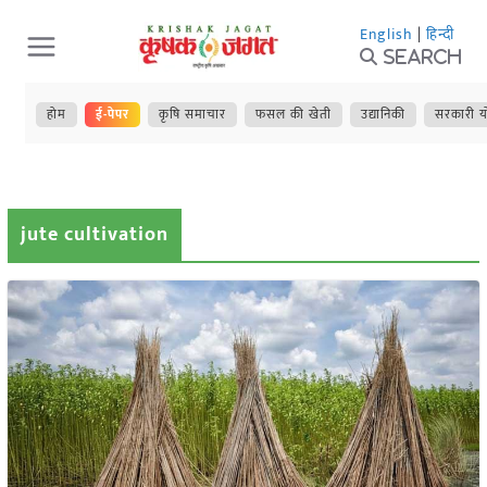
Skip
English
|
हिन्दी
to
Search
content
होम
ई-पेपर
कृषि समाचार
फसल की खेती
उद्यानिकी
सरकारी य
jute cultivation