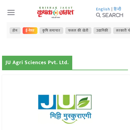
Skip
English
|
हिन्दी
to
Search
content
होम
ई-पेपर
कृषि समाचार
फसल की खेती
उद्यानिकी
सरकारी य
JU Agri Sciences Pvt. Ltd.