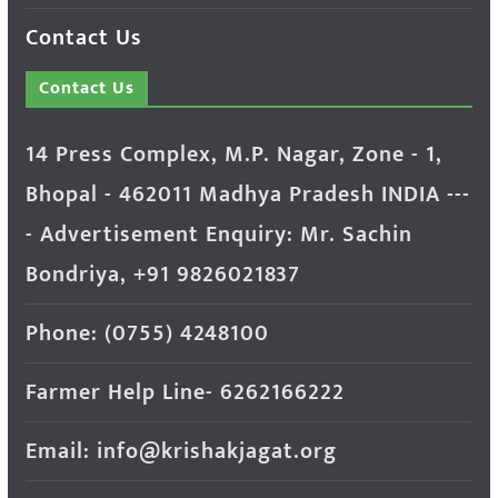
Contact Us
Contact Us
14 Press Complex, M.P. Nagar, Zone - 1,
Bhopal - 462011 Madhya Pradesh INDIA ---
- Advertisement Enquiry: Mr. Sachin
Bondriya, +91 9826021837
Phone: (0755) 4248100
Farmer Help Line- 6262166222
Email: info@krishakjagat.org