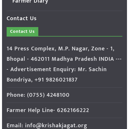
Farmer Diary
Contact Us
Contact Us
14 Press Complex, M.P. Nagar, Zone - 1,
Bhopal - 462011 Madhya Pradesh INDIA ---
- Advertisement Enquiry: Mr. Sachin
Bondriya, +91 9826021837
Phone: (0755) 4248100
Farmer Help Line- 6262166222
Email: info@krishakjagat.org