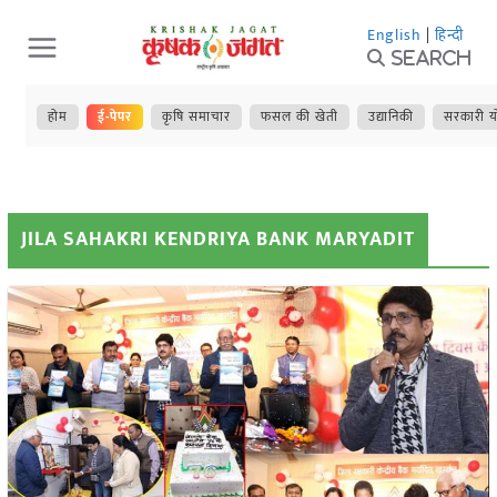
Skip
English
|
हिन्दी
to
Search
content
होम
ई-पेपर
कृषि समाचार
फसल की खेती
उद्यानिकी
सरकारी य
JILA SAHAKRI KENDRIYA BANK MARYADIT