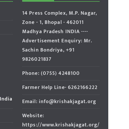
14 Press Complex, M.P. Nagar,
Zone - 1, Bhopal - 462011
Madhya Pradesh INDIA ----
Advertisement Enquiry: Mr.
Sachin Bondriya, +91
9826021837
Phone: (0755) 4248100
Farmer Help Line- 6262166222
 India
Email: info@krishakjagat.org
Website:
https://www.krishakjagat.org/