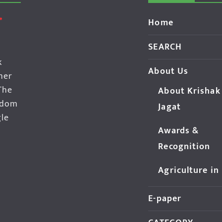
Home
SEARCH
k
About Us
her
The
About Krishak
edom
Jagat
gle
Awards &
Recognition
Agriculture in
E-paper