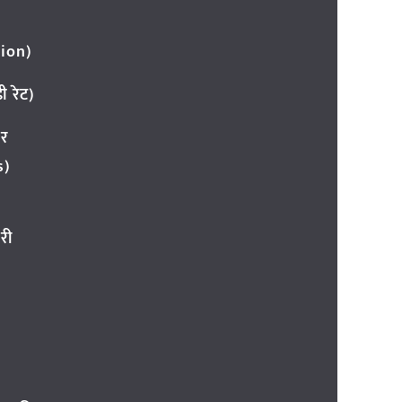
ion)
 रेट)
ार
s)
री