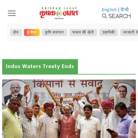
Skip
English
|
हिन्दी
to
Search
content
होम
ई-पेपर
कृषि समाचार
फसल की खेती
उद्यानिकी
सरकारी य
Indus Waters Treaty Ends