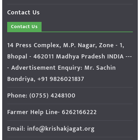
Contact Us
Contact Us
14 Press Complex, M.P. Nagar, Zone - 1,
Bhopal - 462011 Madhya Pradesh INDIA ---
- Advertisement Enquiry: Mr. Sachin
Bondriya, +91 9826021837
Phone: (0755) 4248100
Farmer Help Line- 6262166222
Email: info@krishakjagat.org