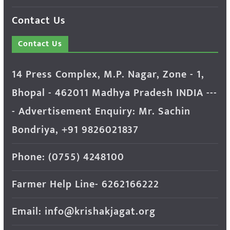
Contact Us
Contact Us
14 Press Complex, M.P. Nagar, Zone - 1,
Bhopal - 462011 Madhya Pradesh INDIA ---
- Advertisement Enquiry: Mr. Sachin
Bondriya, +91 9826021837
Phone: (0755) 4248100
Farmer Help Line- 6262166222
Email: info@krishakjagat.org