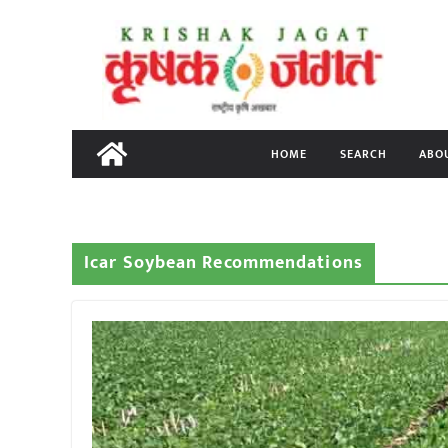
Skip
to
content
HOME
SEARCH
ABO
Icar Soybean Recommendations