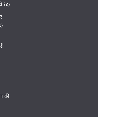
 रेट)
ार
s)
री
ता की