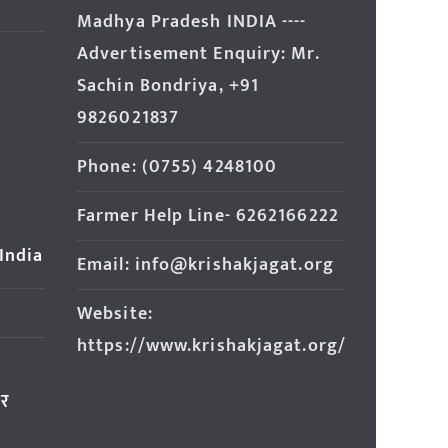
Madhya Pradesh INDIA ----
Advertisement Enquiry: Mr.
Sachin Bondriya, +91
9826021837
Phone: (0755) 4248100
Farmer Help Line- 6262166222
 India
Email: info@krishakjagat.org
Website:
https://www.krishakjagat.org/
ार