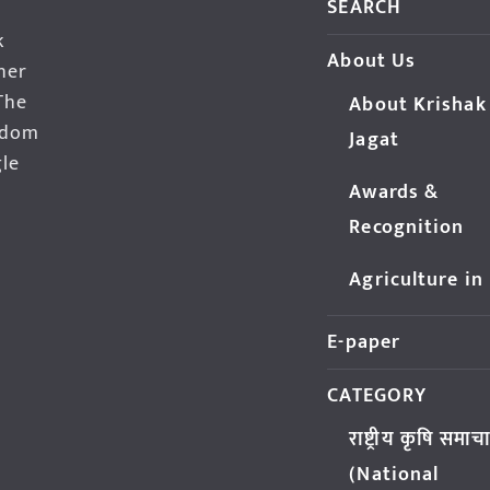
SEARCH
k
About Us
her
The
About Krishak
edom
Jagat
gle
Awards &
Recognition
Agriculture in
E-paper
CATEGORY
राष्ट्रीय कृषि समाच
(National