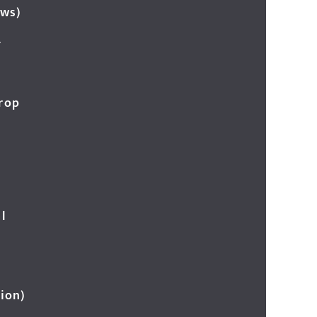
ews)
र
Crop
l
ion)