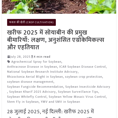
फसल की खेती (CROP CULTIVATION)
खरीफ 2025 में सोयाबीन की प्रमुख
बीमारियाँ: लक्षण, अनुशंसित एग्रोकेमिकल्स
और एहतियात
July 28, 2025
4 min read
Agrochemical Spray for Soybean
,
Anthracnose Disease in Soybean
,
ICAR Soybean Disease Control
,
National Soybean Research Institute Advisory
,
Rhizoctonia Aerial Blight in Soybean
,
soybean crop protection
,
soybean disease management
,
Soybean Fungicide Recommendation
,
Soybean Insecticide Advisory
,
Soybean Kharif 2025 Advisory
,
Soybean Surveillance Tips
,
Soybean Whitefly Control
,
Soybean Yellow Mosaic Virus Control
,
Stem Fly in Soybean
,
YMV and SMV in Soybean
28 जुलाई 2025, नई दिल्ली: खरीफ 2025 में