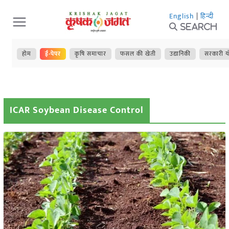
Skip
English
|
हिन्दी
to
Search
content
होम
ई-पेपर
कृषि समाचार
फसल की खेती
उद्यानिकी
सरकारी य
ICAR Soybean Disease Control