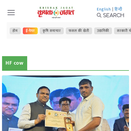
Skip
English
|
हिन्दी
to
Search
content
होम
ई-पेपर
कृषि समाचार
फसल की खेती
उद्यानिकी
सरकारी य
HF cow