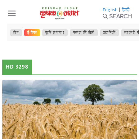
Skip
English
|
हिन्दी
to
Search
content
होम
ई-पेपर
कृषि समाचार
फसल की खेती
उद्यानिकी
सरकारी य
HD 3298