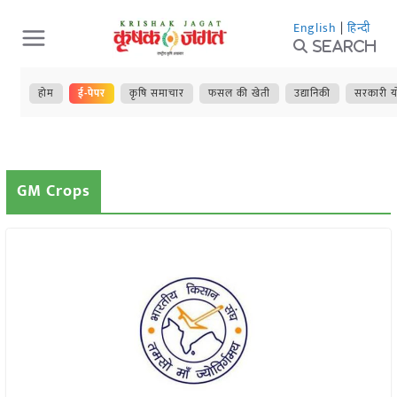
Skip
English
|
हिन्दी
to
Search
content
होम
ई-पेपर
कृषि समाचार
फसल की खेती
उद्यानिकी
सरकारी य
GM Crops