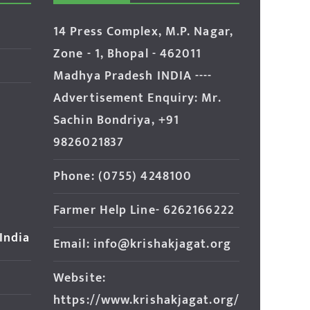
14 Press Complex, M.P. Nagar,
Zone - 1, Bhopal - 462011
Madhya Pradesh INDIA ----
Advertisement Enquiry: Mr.
Sachin Bondriya, +91
9826021837
Phone: (0755) 4248100
Farmer Help Line- 6262166222
 India
Email: info@krishakjagat.org
Website:
https://www.krishakjagat.org/