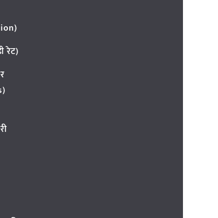
ion)
 रेट)
ार
s)
री