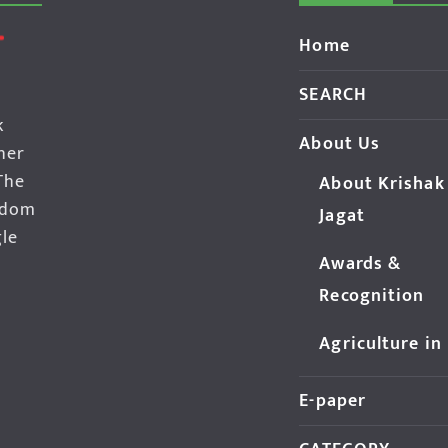
Home
SEARCH
k
About Us
her
The
About Krishak
edom
Jagat
gle
Awards &
Recognition
Agriculture in
E-paper