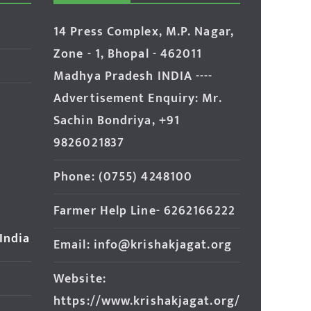
14 Press Complex, M.P. Nagar,
Zone - 1, Bhopal - 462011
Madhya Pradesh INDIA ----
Advertisement Enquiry: Mr.
Sachin Bondriya, +91
9826021837
Phone: (0755) 4248100
Farmer Help Line- 6262166222
 India
Email: info@krishakjagat.org
Website:
https://www.krishakjagat.org/