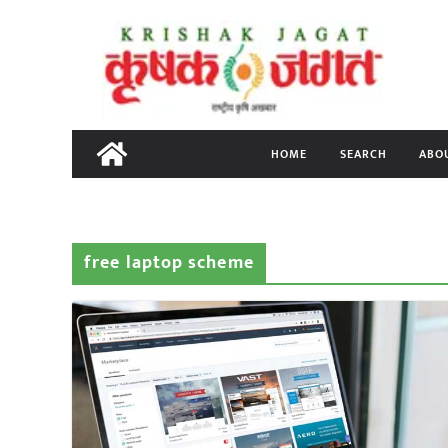
Skip
to
content
HOME
SEARCH
ABO
free laptop scheme