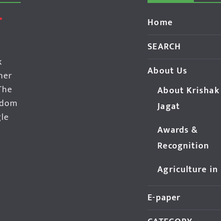
Home
SEARCH
k
About Us
her
The
About Krishak
edom
Jagat
gle
Awards &
Recognition
Agriculture in
E-paper