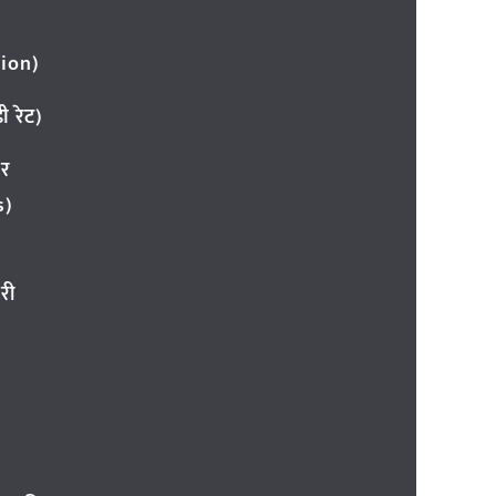
ion)
 रेट)
ार
s)
री