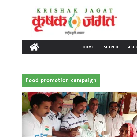
Skip
to
content
HOME
SEARCH
ABO
Food promotion campaign