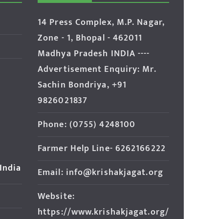
14 Press Complex, M.P. Nagar,
Zone - 1, Bhopal - 462011
Madhya Pradesh INDIA ----
Advertisement Enquiry: Mr.
Sachin Bondriya, +91
9826021837
Phone: (0755) 4248100
Farmer Help Line- 6262166222
 India
Email: info@krishakjagat.org
Website:
https://www.krishakjagat.org/