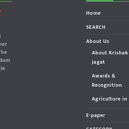
Home
SEARCH
k
About Us
her
The
About Krishak
edom
Jagat
gle
Awards &
Recognition
Agriculture in
E-paper