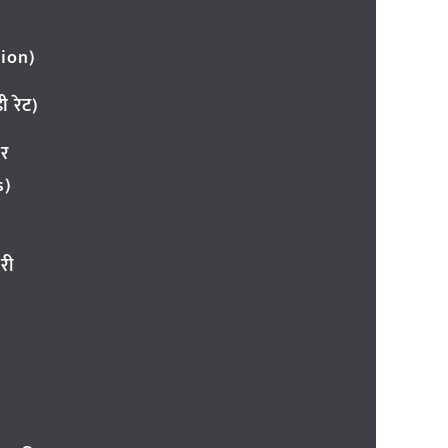
ion)
 रेट)
ार
s)
री