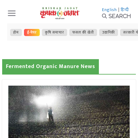
Skip
English
|
हिन्दी
to
Search
content
होम
ई-पेपर
कृषि समाचार
फसल की खेती
उद्यानिकी
सरकारी य
Fermented Organic Manure News