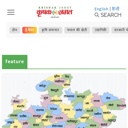
Skip
English
|
हिन्दी
to
Search
content
होम
ई-पेपर
कृषि समाचार
फसल की खेती
उद्यानिकी
सरकारी य
feature