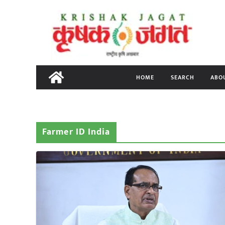
Skip
to
content
HOME
SEARCH
ABO
Farmer ID India