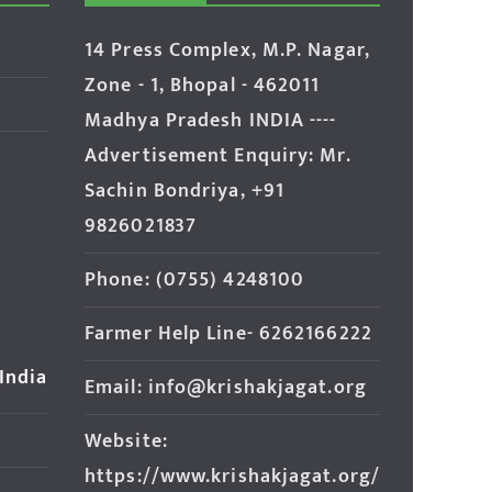
14 Press Complex, M.P. Nagar,
Zone - 1, Bhopal - 462011
Madhya Pradesh INDIA ----
Advertisement Enquiry: Mr.
Sachin Bondriya, +91
9826021837
Phone: (0755) 4248100
Farmer Help Line- 6262166222
 India
Email: info@krishakjagat.org
Website:
https://www.krishakjagat.org/