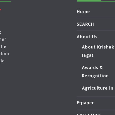
Home
SEARCH
k
About Us
her
The
About Krishak
edom
Jagat
gle
Awards &
Recognition
Agriculture in
E-paper