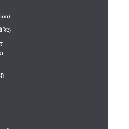
ion)
 रेट)
ार
s)
री