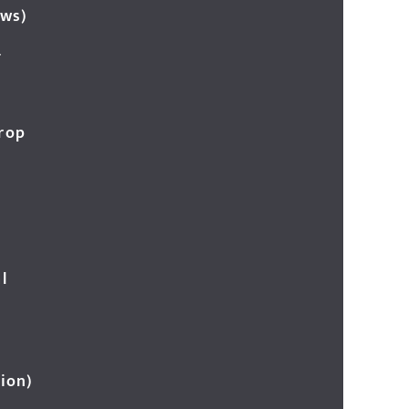
ews)
र
Crop
l
ion)