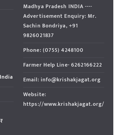
Madhya Pradesh INDIA ----
Advertisement Enquiry: Mr.
Sachin Bondriya, +91
9826021837
Phone: (0755) 4248100
Farmer Help Line- 6262166222
 India
Email: info@krishakjagat.org
Website:
https://www.krishakjagat.org/
ार