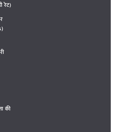
 रेट)
ार
s)
री
ता की