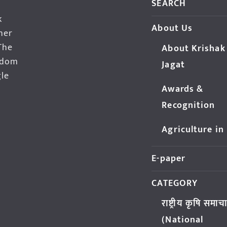
SEARCH
k
About Us
her
The
About Krishak
edom
Jagat
gle
Awards &
Recognition
Agriculture in
E-paper
CATEGORY
राष्ट्रीय कृषि समाच
(National