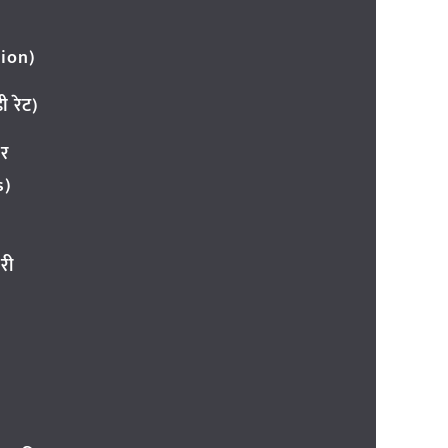
ion)
 रेट)
ार
s)
री