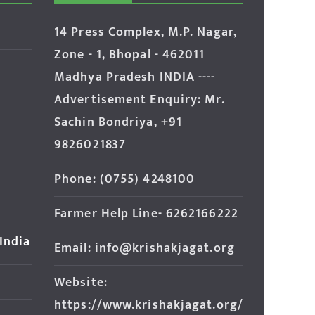
14 Press Complex, M.P. Nagar,
Zone - 1, Bhopal - 462011
Madhya Pradesh INDIA ----
Advertisement Enquiry: Mr.
Sachin Bondriya, +91
9826021837
Phone: (0755) 4248100
Farmer Help Line- 6262166222
 India
Email: info@krishakjagat.org
Website:
https://www.krishakjagat.org/