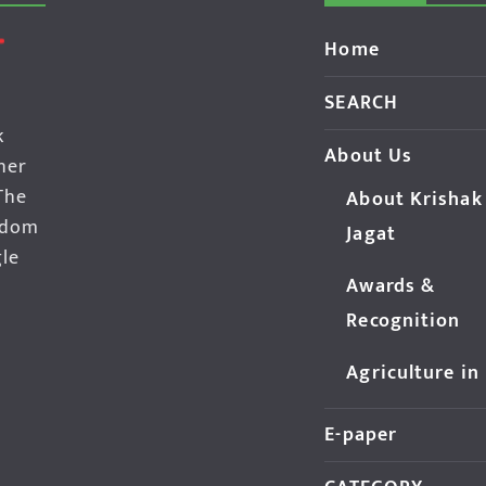
Home
SEARCH
k
About Us
her
The
About Krishak
edom
Jagat
gle
Awards &
Recognition
Agriculture in
E-paper