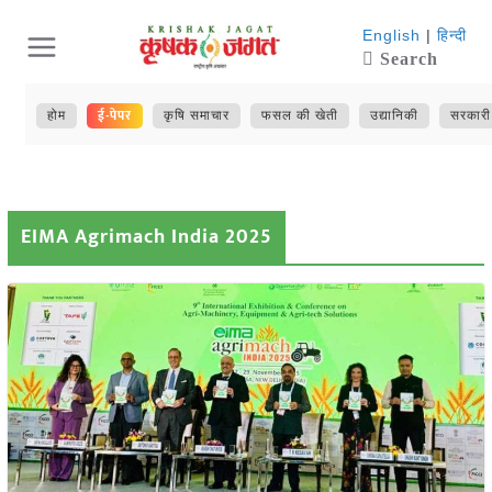
Skip
English
|
हिन्दी
Search
to
content
ई-पेपर
होम
कृषि समाचार
फसल की खेती
उद्यानिकी
सरकारी
EIMA Agrimach India 2025