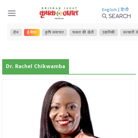
Skip
English
|
हिन्दी
to
Search
content
होम
ई-पेपर
कृषि समाचार
फसल की खेती
उद्यानिकी
सरकारी य
Dr. Rachel Chikwamba