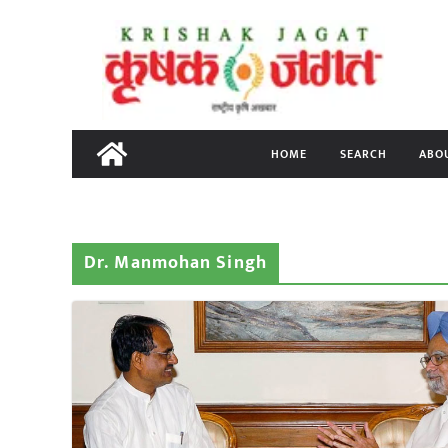
Skip
to
content
HOME
SEARCH
ABO
Dr. Manmohan Singh