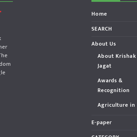
Home
SEARCH
k
About Us
her
The
About Krishak
edom
Jagat
gle
Awards &
Recognition
Agriculture in
E-paper