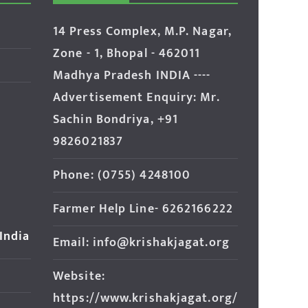
14 Press Complex, M.P. Nagar,
Zone - 1, Bhopal - 462011
Madhya Pradesh INDIA ----
Advertisement Enquiry: Mr.
Sachin Bondriya, +91
9826021837
Phone: (0755) 4248100
Farmer Help Line- 6262166222
 India
Email: info@krishakjagat.org
Website:
https://www.krishakjagat.org/