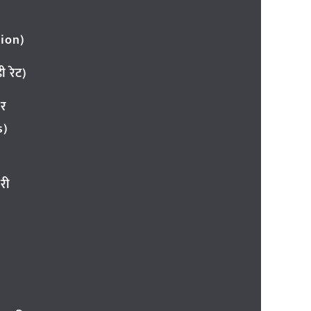
ion)
 रेट)
ार
s)
री