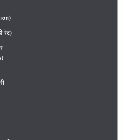
ion)
 रेट)
ार
s)
री