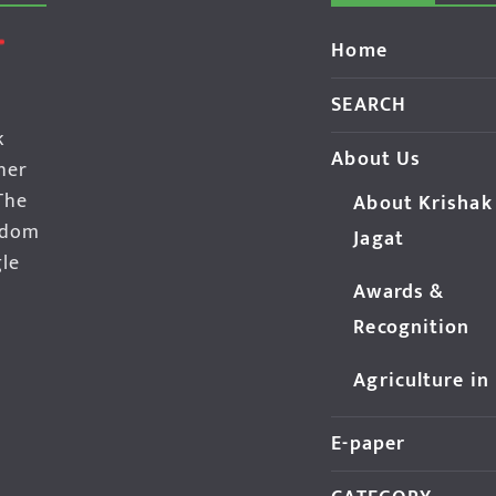
Home
SEARCH
k
About Us
her
The
About Krishak
edom
Jagat
gle
Awards &
Recognition
Agriculture in
E-paper