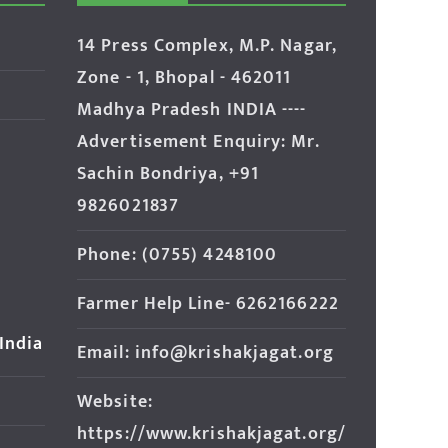
14 Press Complex, M.P. Nagar,
Zone - 1, Bhopal - 462011
Madhya Pradesh INDIA ----
Advertisement Enquiry: Mr.
Sachin Bondriya, +91
9826021837
Phone: (0755) 4248100
Farmer Help Line- 6262166222
 India
Email: info@krishakjagat.org
Website:
https://www.krishakjagat.org/