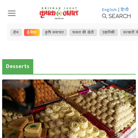
Skip
English
|
हिन्दी
to
Search
content
होम
ई-पेपर
कृषि समाचार
फसल की खेती
उद्यानिकी
सरकारी य
Desserts