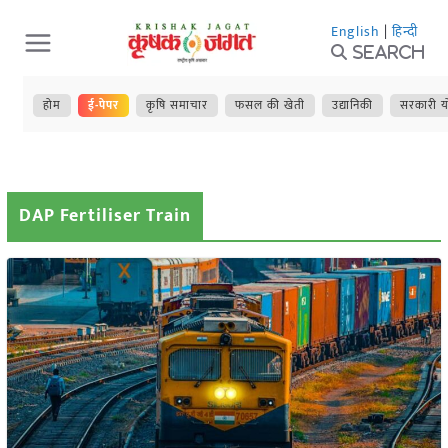
Skip
English
|
हिन्दी
to
Search
content
होम
ई-पेपर
कृषि समाचार
फसल की खेती
उद्यानिकी
सरकारी य
DAP Fertiliser Train