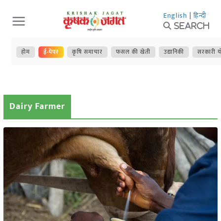
Skip
English
|
हिन्दी
to
Search
content
होम
ई-पेपर
कृषि समाचार
फसल की खेती
उद्यानिकी
सरकारी य
Dairy Farmer