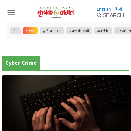
Skip
English
|
हिन्दी
to
Search
content
होम
ई-पेपर
कृषि समाचार
फसल की खेती
उद्यानिकी
सरकारी य
Cyber Crime