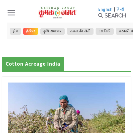
Skip
English
|
हिन्दी
to
Search
content
होम
ई-पेपर
कृषि समाचार
फसल की खेती
उद्यानिकी
सरकारी य
Cotton Acreage India