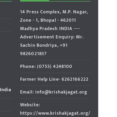
14 Press Complex, M.P. Nagar,
Zone - 1, Bhopal - 462011
Madhya Pradesh INDIA ----
Advertisement Enquiry: Mr.
Sachin Bondriya, +91
9826021837
Phone: (0755) 4248100
Farmer Help Line- 6262166222
 India
Email: info@krishakjagat.org
Website:
https://www.krishakjagat.org/