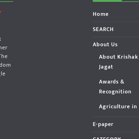
Home
SEARCH
k
About Us
her
The
About Krishak
edom
Jagat
gle
Awards &
Recognition
Agriculture in
E-paper