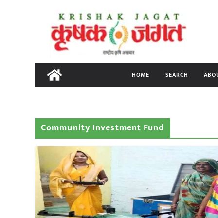
Skip
to
content
HOME
SEARCH
ABO
Community Investment Fund