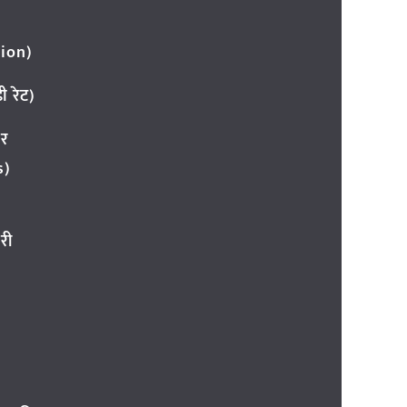
ion)
 रेट)
ार
s)
री