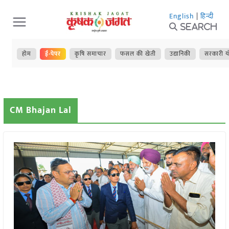
Skip
English
|
हिन्दी
to
Search
content
होम
ई-पेपर
कृषि समाचार
फसल की खेती
उद्यानिकी
सरकारी य
CM Bhajan Lal