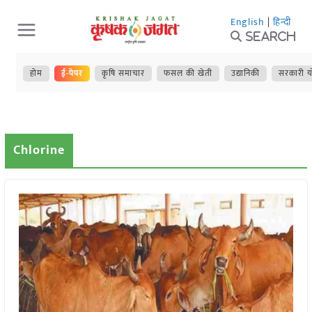
Skip
English
|
हिन्दी
to
Search
content
होम
ई-पेपर
कृषि समाचार
फसल की खेती
उद्यानिकी
सरकारी य
Chlorine