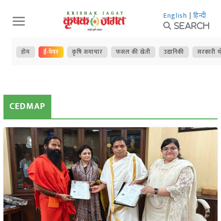
Skip
English
|
हिन्दी
to
Search
content
होम
ई-पेपर
कृषि समाचार
फसल की खेती
उद्यानिकी
सरकारी य
CEDMAP