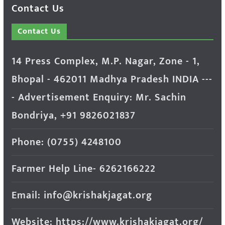
Contact Us
Contact Us
14 Press Complex, M.P. Nagar, Zone - 1,
Bhopal - 462011 Madhya Pradesh INDIA ---
- Advertisement Enquiry: Mr. Sachin
Bondriya, +91 9826021837
Phone: (0755) 4248100
Farmer Help Line- 6262166222
Email: info@krishakjagat.org
Website: https://www.krishakjagat.org/