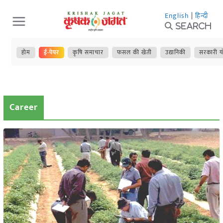
Skip
English
|
हिन्दी
to
Search
content
होम
ई-पेपर
कृषि समाचार
फसल की खेती
उद्यानिकी
सरकारी य
Career