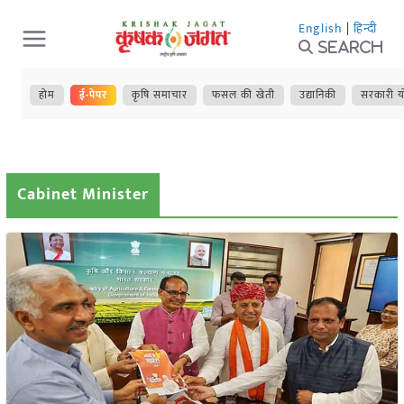
Skip
English
|
हिन्दी
to
Search
content
होम
ई-पेपर
कृषि समाचार
फसल की खेती
उद्यानिकी
सरकारी य
Cabinet Minister