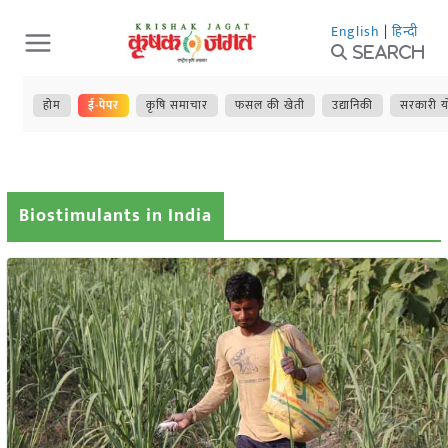
Skip
English
|
हिन्दी
to
Search
content
होम
ई-पेपर
कृषि समाचार
फसल की खेती
उद्यानिकी
सरकारी य
Biostimulants in India