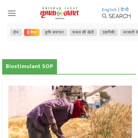
Skip
English
|
हिन्दी
to
Search
content
होम
ई-पेपर
कृषि समाचार
फसल की खेती
उद्यानिकी
सरकारी य
Biostimulant SOP