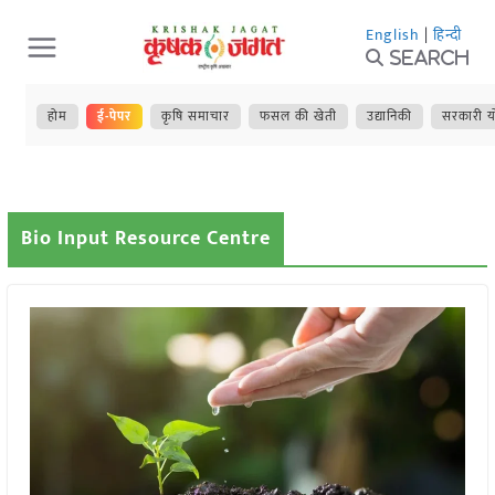
Skip
English
|
हिन्दी
to
Search
content
होम
ई-पेपर
कृषि समाचार
फसल की खेती
उद्यानिकी
सरकारी य
Bio Input Resource Centre