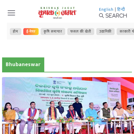
Skip
English
|
हिन्दी
to
Search
content
होम
ई-पेपर
कृषि समाचार
फसल की खेती
उद्यानिकी
सरकारी य
Bhubaneswar