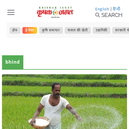
Skip
English
|
हिन्दी
to
Search
content
होम
ई-पेपर
कृषि समाचार
फसल की खेती
उद्यानिकी
सरकारी य
bhind