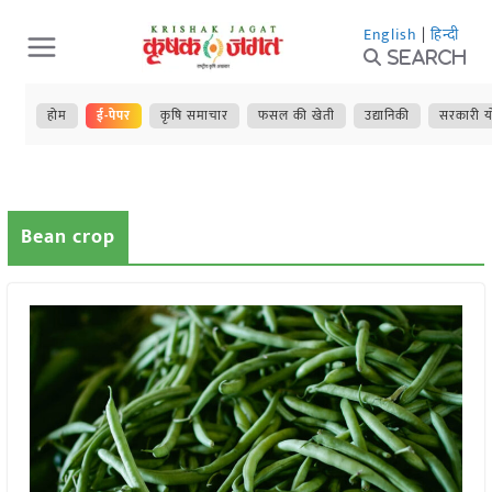
Skip
English
|
हिन्दी
to
Search
content
होम
ई-पेपर
कृषि समाचार
फसल की खेती
उद्यानिकी
सरकारी य
Bean crop