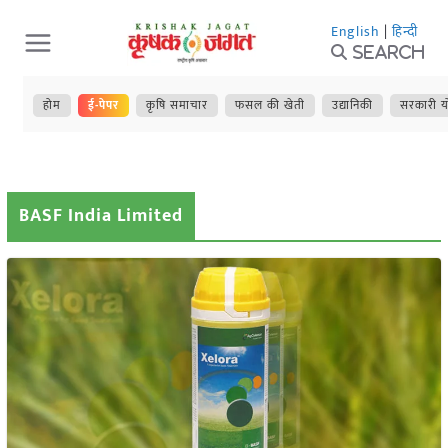
Skip
English
|
हिन्दी
to
Search
content
होम
ई-पेपर
कृषि समाचार
फसल की खेती
उद्यानिकी
सरकारी य
BASF India Limited