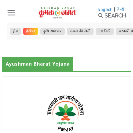
Skip
English
|
हिन्दी
to
Search
content
होम
ई-पेपर
कृषि समाचार
फसल की खेती
उद्यानिकी
सरकारी य
Ayushman Bharat Yojana