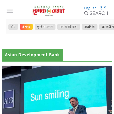
Skip
English
|
हिन्दी
to
Search
content
होम
ई-पेपर
कृषि समाचार
फसल की खेती
उद्यानिकी
सरकारी य
Asian Development Bank