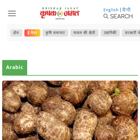
Skip
English
|
हिन्दी
to
Search
content
होम
ई-पेपर
कृषि समाचार
फसल की खेती
उद्यानिकी
सरकारी य
Arabic