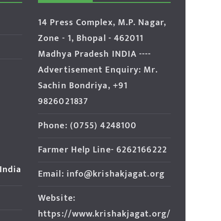
14 Press Complex, M.P. Nagar,
Zone - 1, Bhopal - 462011
Madhya Pradesh INDIA ----
Advertisement Enquiry: Mr.
Sachin Bondriya, +91
9826021837
Phone: (0755) 4248100
Farmer Help Line- 6262166222
 India
Email: info@krishakjagat.org
Website:
https://www.krishakjagat.org/