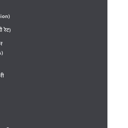
ion)
 रेट)
ार
s)
री