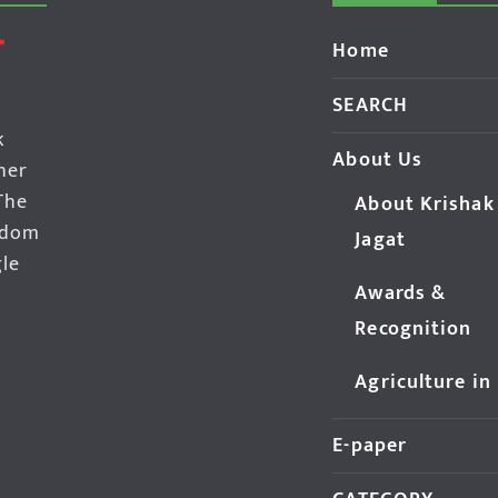
Home
SEARCH
k
About Us
her
The
About Krishak
edom
Jagat
gle
Awards &
Recognition
Agriculture in
E-paper