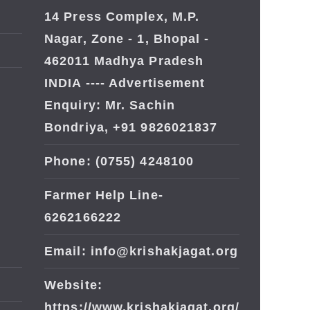
14 Press Complex, M.P.
Nagar, Zone - 1, Bhopal -
462011 Madhya Pradesh
INDIA ---- Advertisement
Enquiry: Mr. Sachin
Bondriya, +91 9826021837
Phone: (0755) 4248100
Farmer Help Line-
6262166222
Email: info@krishakjagat.org
Website:
https://www.krishakjagat.org/