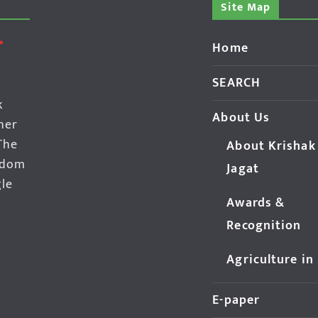
Site Map
Home
SEARCH
k
About Us
her
The
About Krishak
edom
Jagat
gle
Awards &
Recognition
Agriculture in
E-paper