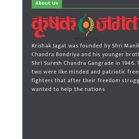
About Us
Krishak Jagat was founded by Shri Mani
Chandra Bondriya and his younger brot
Shri Suresh Chandra Gangrade in 1946. 
two were like minded and patriotic fre
fighters that after their freedom strug
wanted to help the nations