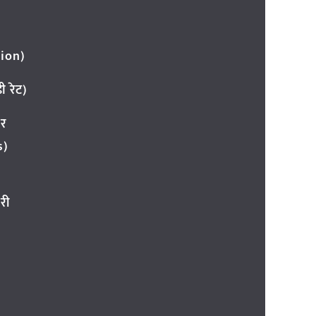
ion)
 रेट)
ार
s)
री