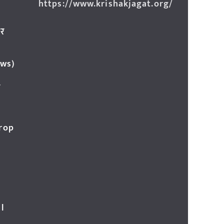
https://www.krishakjagat.org/
ार
ews)
र
Crop
l