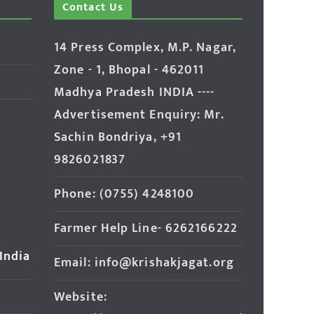
Contact Us
14 Press Complex, M.P. Nagar,
Zone - 1, Bhopal - 462011
Madhya Pradesh INDIA ----
Advertisement Enquiry: Mr.
Sachin Bondriya, +91
9826021837
Phone: (0755) 4248100
Farmer Help Line- 6262166222
 India
Email: info@krishakjagat.org
Website: