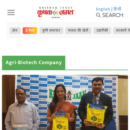
Skip
English
|
हिन्दी
to
Search
content
होम
ई-पेपर
कृषि समाचार
फसल की खेती
उद्यानिकी
सरकारी य
Agri-Biotech Company