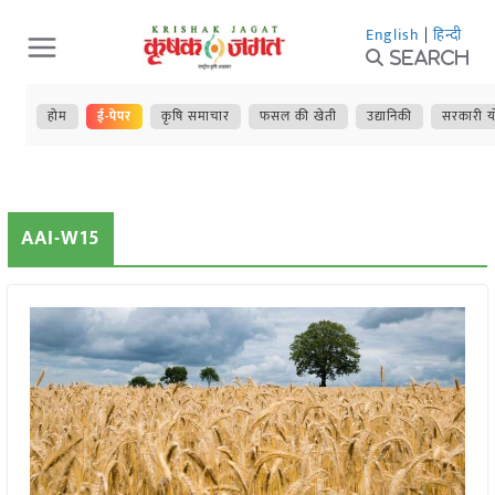
Skip
English
|
हिन्दी
to
Search
content
होम
ई-पेपर
कृषि समाचार
फसल की खेती
उद्यानिकी
सरकारी य
AAI-W15